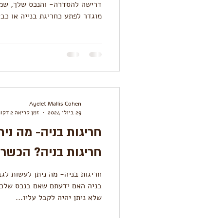
דרישה להסדרה- והנכס שלך, שמש
מוגדר לפת
עלולה להיות קנס, צו הפס
בערך הנכס וביכולת למכור, להשכי
“קנינו את זה כך” אי
בעבר, נאכף כיום באופן שיטתי על
רבים ניתן להסדיר חריגות בנייה. 
Ayelet Mallis Cohen
29 ביולי 2024
זמן קריאה 2 דקות
חריגות בניה- מה נית
חריגות בניה? הכשרת
חריגות בניה- מה ניתן לעשות לג
בניה האם ידעתם שאם בנכס שלכם 
שלא ניתן יהיה לקבל עליו...