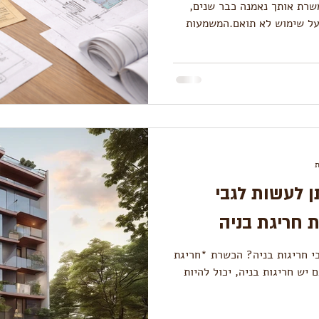
רת אותך נאמנה כבר שנים,
ע כחריגת בנייה או כבעל שימוש לא תואם.המשמעות
קת שימוש , ולעיתים פגיעה חמורה
ר או לקבל עליו מימון בנקאי.
רבים מגלים מאוחר מדי שטיעונים כמו “כך כולם עשו בבניין” או
נם מהווים הצדקה תכנונית. מה שלא נאכף
 ידי מחלקות הפיקוח. במקרים
ת
ן לעשות לגבי
 חריגת בניה
בי חריגות בניה? הכשרת *חריגת
יש חריגות בניה, יכול להיות