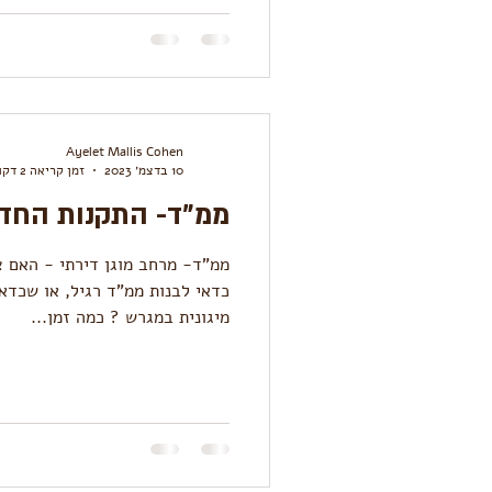
Ayelet Mallis Cohen
10 בדצמ׳ 2023
זמן קריאה 2 דקות
ממ"ד- התקנות החד
ממ"ד- מרחב מוגן דירתי - האם צ
כדאי לבנות ממ"ד רגיל, או שכדאי
מיגונית במגרש ? כמה זמן...