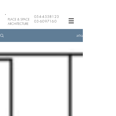
054-4558123
PLACE & SPACE
03-6097160
ARCHITECTURE
בלוג