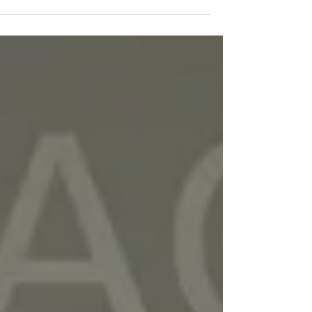
לחסוך זמן ועלויות ולהציב מיגונית במגרש ? כמ
זמן...