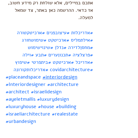
אתכם במיילים, אלא שולחת רק מידע חשוב, 
אז כדאי. ההרשמה כאן באתר, צד שמאל 
למעלה. 
#אדריכלות
#עיצובפנים
#ארכיטקטורה
#אילתמליס
#ארכיטקט
#שימושחורג
#מחסןלדירה
#נדלן
#שינוישימוש
#פרצלציה
#תכנוןערים
#תבע
#וילה
#אדריכל
#ארכיטקט
#ביתפרטי
#שיפוץ
#covidarchitecture
#אדריכלותקורונה
#placeandspace
#interiordesign
#Interiordesigner
#architecture
#architect
#israelidesign
#ayeletmallis
#luxurydesign
#luxuryhouse
#house
#building
#israeliarchitecture
#realestate
#urbandesign