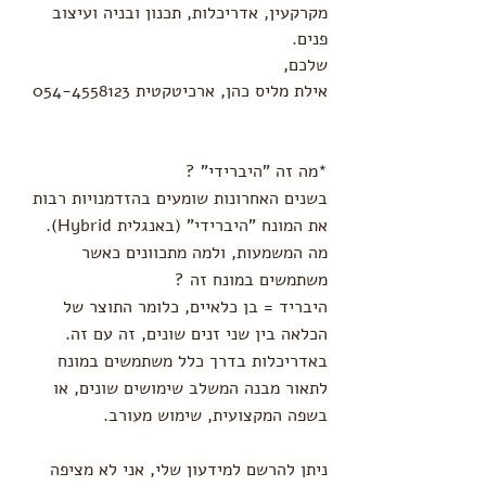
מקרקעין, אדריכלות, תכנון ובניה ועיצוב 
פנים. 
שלכם, 
אילת מליס כהן, ארכיטקטית 054-4558123
*מה זה "היברידי" ?
בשנים האחרונות שומעים בהזדמנויות רבות 
את המונח "היברידי" (באנגלית Hybrid). 
מה המשמעות, ולמה מתכוונים כאשר 
משתמשים במונח זה ?
היבריד = בן כלאיים, כלומר התוצר של 
הכלאה בין שני זנים שונים, זה עם זה.
באדריכלות בדרך כלל משתמשים במונח 
לתאור מבנה המשלב שימושים שונים, או 
בשפה המקצועית, שימוש מעורב. 
ניתן להרשם למידעון שלי, אני לא מציפה 