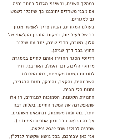
במהלך השנים, והשינוי הגדול ביותר יהיה 
אם מבני משרדים יתוכננו כך שיוכלו לשמש 
גם למגורים.
בעולם המגורים, הבית צריך לאפשר מגוון 
רב של פעילויות, במקום התכנון הקלאסי של 
סלון, מטבח, חדרי שינה, יחד עם שילוב 
החוץ בכל דרך שניתן. 
רדיוסי הסגר החזירו אותנו לחיים במסגרת 
מרחקי הליכה, וכך העולם האורבני, חזר 
לחנויות קטנות מקומיות, כמו המכולת 
השכונתית, והקצב, והירקן, חנות הבגדים, 
וחנות כלי הבית. 
החנויות הקטנות, הסמוכות למגורים, הן אלו 
שתאפשרנה את המשך החיים, בקלות רבה 
יותר, בתקופות משתנות, ובתנאים משתנים, 
אך זה כנראה כבר חזון אחרית הימים : ).  
שתהיה לכולנו שנת 2022 נפלאה,
אני כאן עבורכם, בכל נושא שקשור לנדל"ן, 