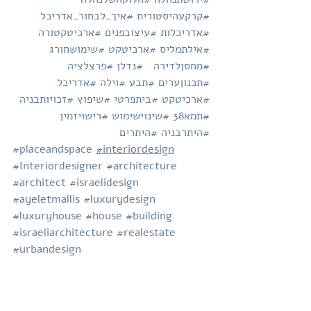
#קרקעהיסטורית
#איך_לבחור_אדריכל
#אדריכלות
#עיצובפנים
#ארכיטקטורה
#אילתמליס
#ארכיטקט
#שימושחורג
#מחסןלדירה
#נדלן
#פרצלציה
#תכנוןערים
#תבע
#וילה
#אדריכל
#ארכיטקט
#ביתפרטי
#שיפוץ
#זכויותבניה
#תמא38
#שינוישימוש
#רישויזמין
#היתרבניה
#היתרים
#placeandspace
#interiordesign
#Interiordesigner
#architecture
#architect
#israelidesign
#ayeletmallis
#luxurydesign
#luxuryhouse
#house
#building
#israeliarchitecture
#realestate
#urbandesign