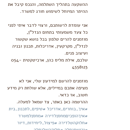
ההשקעה בתהליך השתלמה, והנכס קיבל את 
ההיתר המיוחל לשימוש חורג למשרד. 
אני עומדת לרשותכם, ורצוי לדבר איתי לפני 
כל צעד משמעותי בתחום הנדל"ן, 
מוזמנים להרים טלפון בכל נושא שקשור 
לנדל"ן, מקרקעין, אדריכלות, תכנון ובניה 
ועיצוב פנים. 
שלכם, אילת מליס כהן, ארכיטקטית 054-
4558123
מוזמנים להרשם למידעון שלי, אני לא 
מציפה אתכם במיילים, אלא שולחת רק מידע 
חשוב, אז כדאי. 
ההרשמה כאן באתר, צד שמאל למעלה. 
#איך_בוחרים_אדריכל
#טיפים_לתכנון_בית
#איךהופכיםמחסןלדירה
#מחסןלמשרד
#חלוקהשלדירה
#פיצול_ליחידות_דיור
#ירושתנחלה
#חלוקהשלנחלה