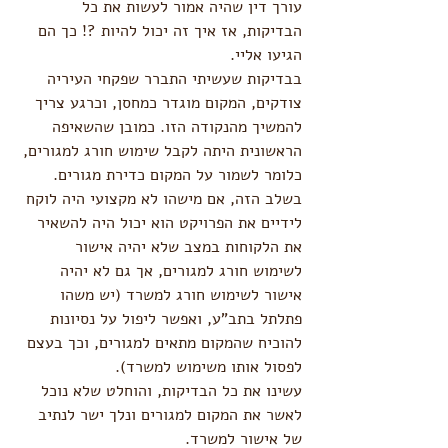
עורך דין שהיה אמור לעשות את כל 
הבדיקות, אז איך זה יכול להיות ?! כך הם 
הגיעו אליי.
בבדיקות שעשיתי התברר שפקחי העיריה 
צודקים, המקום מוגדר כמחסן, וכרגע צריך 
להמשיך מהנקודה הזו. כמובן שהשאיפה 
הראשונית היתה לקבל שימוש חורג למגורים, 
כלומר לשמור על המקום כדירת מגורים. 
בשלב הזה, אם מישהו לא מקצועי היה לוקח 
לידיים את הפרויקט הוא יכול היה להשאיר 
את הלקוחות במצב שלא יהיה אישור 
לשימוש חורג למגורים, אך גם לא יהיה 
אישור לשימוש חורג למשרד (יש משהו 
פתלתל בתב"ע, ואפשר ליפול על נסיונות 
להוכיח שהמקום מתאים למגורים, וכך בעצם 
לפסול אותו משימוש למשרד).
עשינו את כל הבדיקות, והוחלט שלא נוכל 
לאשר את המקום למגורים ונלך ישר לנתיב 
של אישור למשרד. 