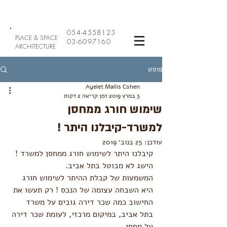
054-4558123
PLACE & SPACE
03-6097160
ARCHITECTURE
פוסט
Ayelet Mallis Cohen
3 במרץ 2019
זמן קריאה 2 דקות
שימוש חורג ממחסן
למשרד-קיבלנו היתר !
עודכן:
25 בנוב׳ 2019
קיבלנו היתר לשימוש חורג ממחסן למשרד ! 
הישג לא מבוטל בתל אביב. 
המשמעות של קבלת ההיתר לשימוש חורג 
היא השבחה עצומה של הנכס ! רק תעשו את 
החישוב כמה שכר דירה גובים על משרד 
בתל אביב, במיקום מרכזי, לעומת שכר דירה 
על מחסן. 