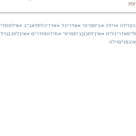
וןוילה
#וילה
#ביתפרטי
#אדריכל
#אדריכלתלאביב
#אילתמליס
ליסאדריכלית
#איךלתכנןביתפרטי
#מידותחדרים
#איךלתכנןויל
ובפניםוילה