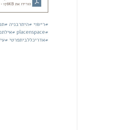
הורידו את PDF • 178KB
#רישוי
#היתרבניה
#תכנ
#placenspace
#אילתמ
#אדריכללביתפרטי
#עיצ