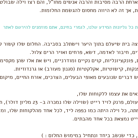
חת הרבה מסיבות והרבה אנשים מחו"ל, והם רצו וילה שבולטת 
, אך זה לא היווה מחסום להגשמת החלומות.  
 כל גליונות המידע שלנו, לגמרי בחינם, אתם מוזמנים להירשם לאתר
צה בית שיעלם בתוך היער וישתלב בסביבה. החלום שלו קשור לי
ם, חיבור לאדמה, דשא, פרחים ואויר הרים צלול.
, פונקציונליות, קוים נקיים ומודרניים, ויש את אלו שהן מקסימ
קות, קישוטיות, אקלקטיות (סגנון מעורב) או גרנדוזיות.
ש דברים שנובעים מאופי הבעלים, הצרכים, אורח החיים, מיקום,
ים את עצמו ללקוחות שלו,
גם האדריכל הכי ידוע בעולם, פרנק לויד רייט (שו
תה, כל וילה היתה כמו כפפה ליד, לכל אחד מהלקוחות שלו, ומ
ייט נמצאת בכל אחד מהבתים. 
, כדי שנשב ביחד ונתחיל במימוש החלום : )