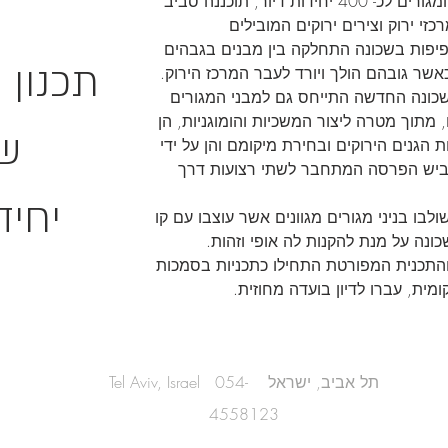
שכונת המגורים לכ- 400 יחידות דיור, תוכננה סביב
זי ירוק וצירים ירוקים המובילים
פיפות בשכונה התחלקה בין מבנים בגבהים
תכנון ע
כאשר גובהם הולך ויורד לעבר המרכז הירוק.
שכונה החדשה התייחס גם למבני המגורים
 מתוך מטרה ליצור המשכיות והומוגניות, הן
שכ
 הגנים הירוקים ובחירת מיקומם והן על ידי
ביש הפרסה המתחבר לשתי רצועות דרך
400 יח
ולבו בניני מגורים מגוונים אשר עוצבו עם קו
כונה על מנת להקנות לה אופי וזהות.
התכנית המפורטת התחילו כתכניות בסמכות
מית, עברו לדיון בועדה מחוזית.
Tel Aviv, Israel תל אביב, ישראל 054-
4558123