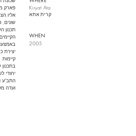
WHERE
Kiryat Ata
פארק מרכ
קרית אתא
אליו.הצ
שונים, 
תכנון ה
WHEN
הקיימים,
2005
באמצעות
יצירת כ
קיימות.
בתכנון ש
יחודי לש
התב"ע ו
ועדה מקו
צור עימנו
קשר