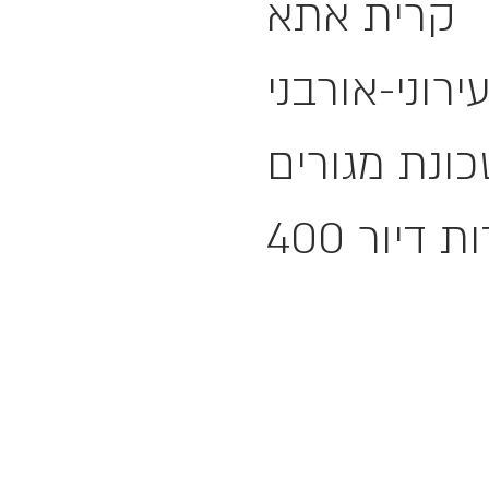
קרית אתא
ירוני-אורבני
ונת מגורים
ידות דיור